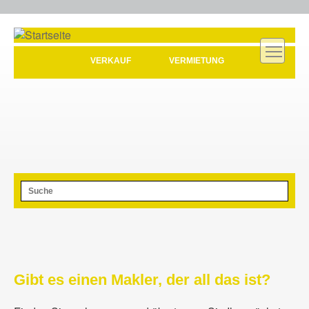
Direkt
zum
M
Inhalt
VERKAUF
VERMIETUNG
Diese
Website
durchsuchen
Gibt es einen Makler, der all das ist?